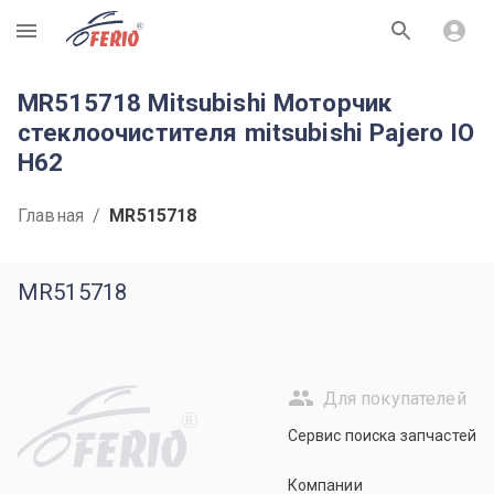
R
MR515718 Mitsubishi Моторчик
стеклоочистителя mitsubishi Pajero IO
H62
Главная
/
MR515718
MR515718
Для покупателей
R
Сервис поиска запчастей
Компании