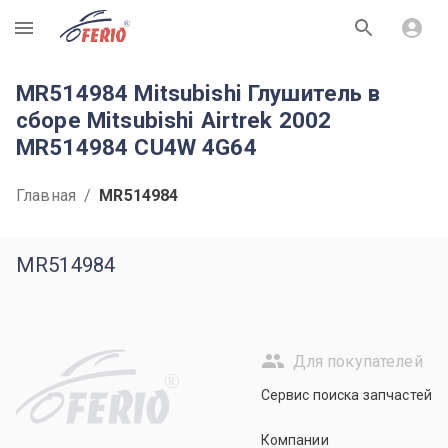
R
MR514984 Mitsubishi Глушитель в
сборе Mitsubishi Airtrek 2002
MR514984 CU4W 4G64
Главная
/
MR514984
MR514984
Для покупателей
R
Сервис поиска запчастей
Компании