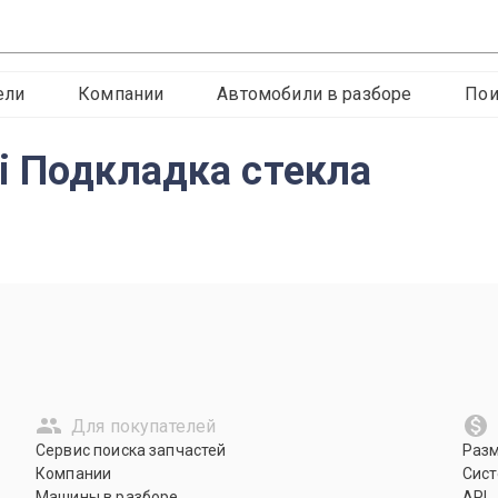
ели
Компании
Автомобили в разборе
Пои
i Подкладка стекла
Для покупателей
Сервис поиска запчастей
Раз
Компании
Сист
Машины в разборе
API