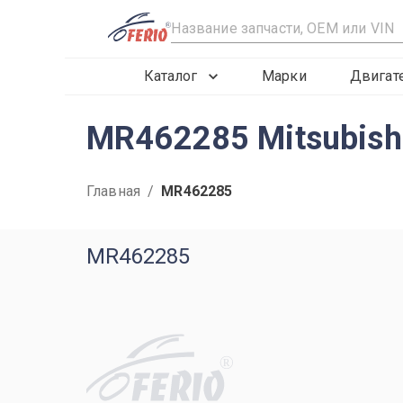
R
Каталог
Марки
Двигат
MR462285 Mitsubish
Главная
/
MR462285
MR462285
R