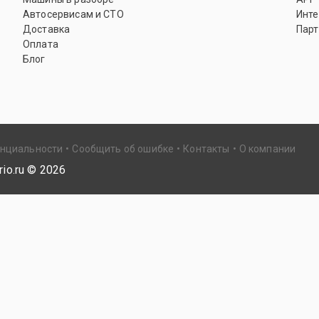
Автосервисам и СТО
Инте
Доставка
Парт
Оплата
Блог
енциальности
Сообщить об ошибке
Контакты
О компании
io.ru ©
2026