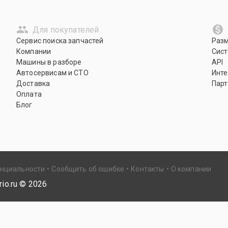
Для покупателей
Сервис поиска запчастей
Раз
Компании
Сист
Машины в разборе
API
Автосервисам и СТО
Инте
Доставка
Парт
Оплата
Блог
енциальности
Сообщить об ошибке
Контакты
О компании
io.ru ©
2026