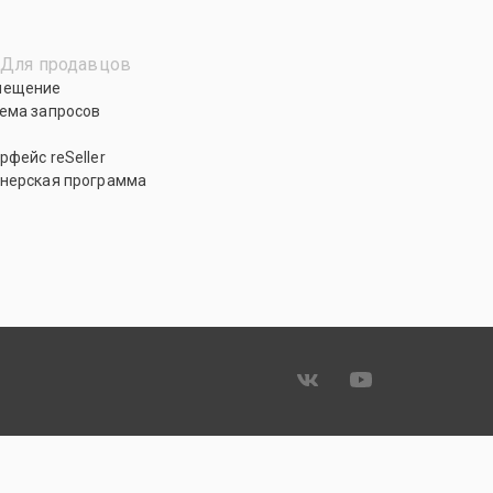
Для продавцов
мещение
ема запросов
рфейс reSeller
нерская программа