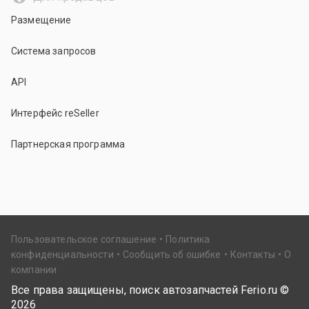
Размещение
Система запросов
API
Интерфейс reSeller
Партнерская программа
Пользовательское соглашение
Политика
конфиденциальности
Сообщить об ошибке
Контакты
О
компании
Все права защищены, поиск автозапчастей Ferio.ru ©
2026