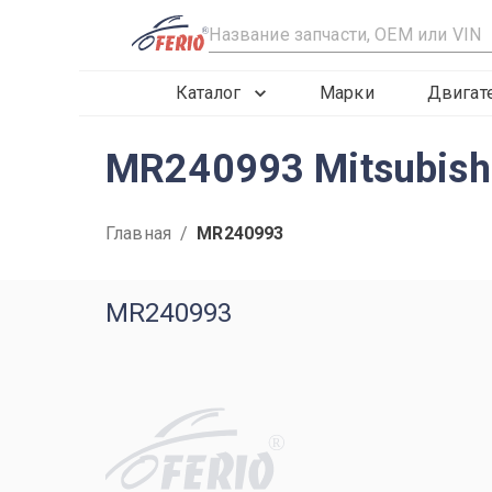
R
Каталог
Марки
Двигат
MR240993 Mitsubishi
Главная
/
MR240993
MR240993
R