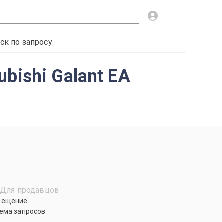
ск по запросу
bishi Galant EA
Для продавцов
мещение
ема запросов