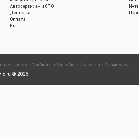
Автосервисам и СТО
Инте
Доставка
Парт
Оплата
Блог
енциальности
Сообщить об ошибке
Контакты
О компании
io.ru ©
2026