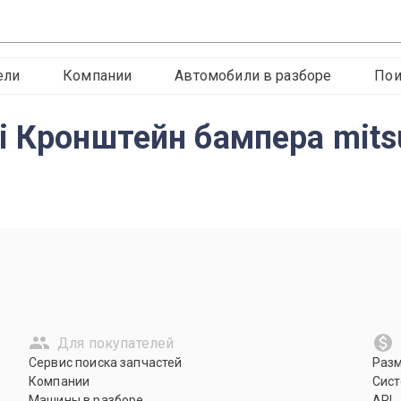
ели
Компании
Автомобили в разборе
Пои
 Кронштейн бампера mitsu
Для покупателей
Сервис поиска запчастей
Раз
Компании
Сист
Машины в разборе
API