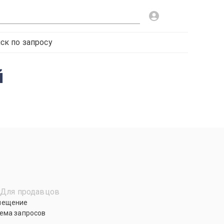
ск по запросу
й
Для продавцов
мещение
ема запросов