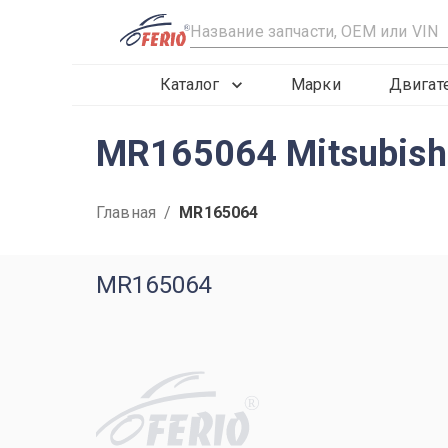
R
Каталог
Марки
Двигат
MR165064 Mitsubish
Главная
/
MR165064
MR165064
R