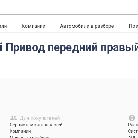
ели
Компании
Автомобили в разборе
Пои
i Привод передний правы
Для покупателей
Сервис поиска запчастей
Раз
Компании
Сист
Машины в разборе
API