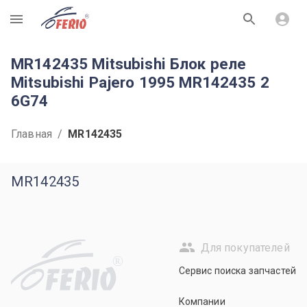
R
MR142435 Mitsubishi Блок реле
Mitsubishi Pajero 1995 MR142435 2
6G74
Главная
/
MR142435
MR142435
Для покупателей
R
Сервис поиска запчастей
Компании