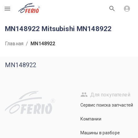
R
MN148922 Mitsubishi MN148922
Главная
/
MN148922
MN148922
Для покупателей
R
Сервис поиска запчастей
Компании
Машины в разборе