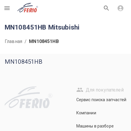
R
MN108451HB Mitsubishi
Главная
/
MN108451HB
MN108451HB
Для покупателей
R
Сервис поиска запчастей
Компании
Машины в разборе