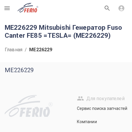
R
ME226229 Mitsubishi Генератор Fuso
Canter FE85 =TESLA= (ME226229)
Главная
/
ME226229
ME226229
Для покупателей
R
Сервис поиска запчастей
Компании