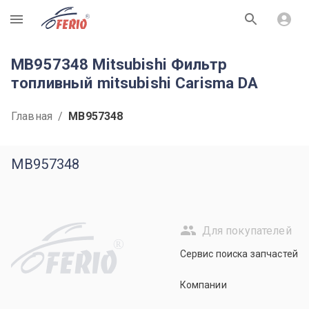
R
MB957348 Mitsubishi Фильтр
топливный mitsubishi Carisma DA
Главная
/
MB957348
MB957348
Для покупателей
R
Сервис поиска запчастей
Компании