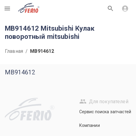
R
MB914612 Mitsubishi Кулак
поворотный mitsubishi
Главная
/
MB914612
MB914612
Для покупателей
R
Сервис поиска запчастей
Компании