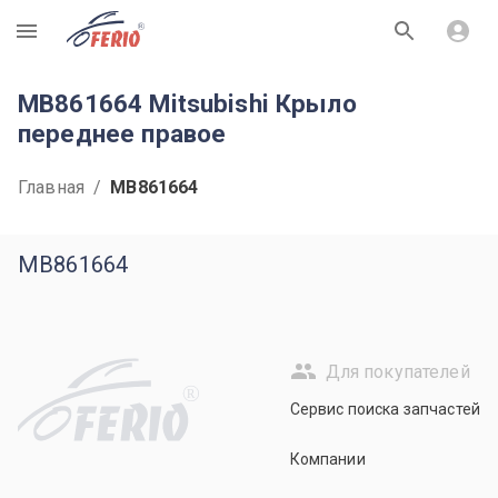
R
MB861664 Mitsubishi Крыло
переднее правое
Главная
/
MB861664
MB861664
Для покупателей
R
Сервис поиска запчастей
Компании