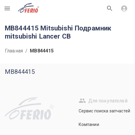
R
MB844415 Mitsubishi Подрамник
mitsubishi Lancer CB
Главная
/
MB844415
MB844415
Для покупателей
R
Сервис поиска запчастей
Компании