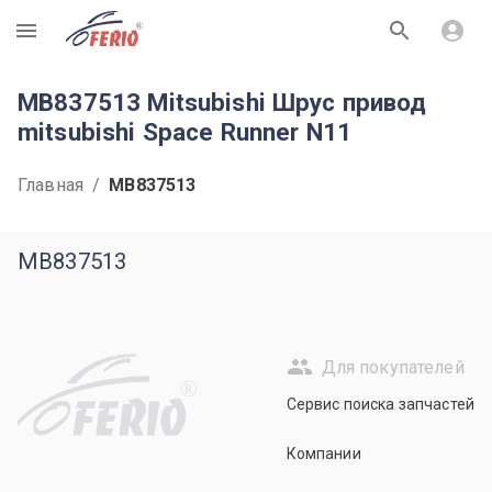
R
MB837513 Mitsubishi Шрус привод
mitsubishi Space Runner N11
Главная
/
MB837513
MB837513
Для покупателей
R
Сервис поиска запчастей
Компании