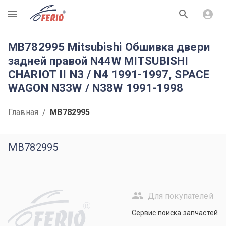
R
MB782995 Mitsubishi Обшивка двери
задней правой N44W MITSUBISHI
CHARIOT II N3 / N4 1991-1997, SPACE
WAGON N33W / N38W 1991-1998
Главная
/
MB782995
MB782995
Для покупателей
R
Сервис поиска запчастей