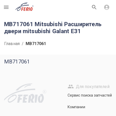
R
MB717061 Mitsubishi Расширитель
двери mitsubishi Galant E31
Главная
/
MB717061
MB717061
Для покупателей
R
Сервис поиска запчастей
Компании