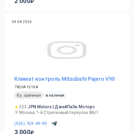
2 000
09.08.2026
Климат контроль Mitsubishi Pajero V90
7820A131XA
б.у. оригинал
в наличии
523
JPN Motors | ДжейПиЭн Моторс
Москва, 1-й Cтрелковый переулок 8Вс1
(926) 769-49-99
3 000