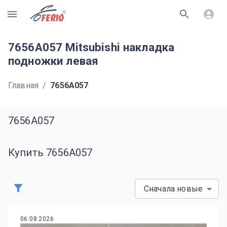
R
7656A057 Mitsubishi накладка
подножки левая
Главная
/
7656A057
7656A057
Купить 7656A057
Сначала новые
06.08.2026