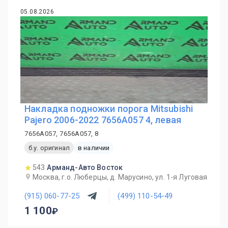
05.08.2026
Накладка подножки порога Mitsubishi
Pajero 2006-2022 7656A057 4, левая
7656A057, 7656A057, 8
б.у. оригинал
в наличии
543
Арманд-Авто Восток
Москва, г.о. Люберцы, д. Марусино, ул. 1-я Луговая
(915) 060-77-25
(499) 110-54-49
1 100