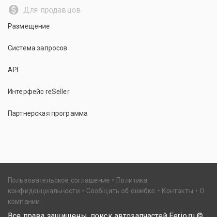
Для продавцов
Размещение
Система запросов
API
Интерфейс reSeller
Партнерская программа
Пользовательское соглашение
Политика
конфиденциальности
Сообщить об ошибке
Контакты
О
компании
Все права защищены, поиск автозапчастей Ferio.ru ©