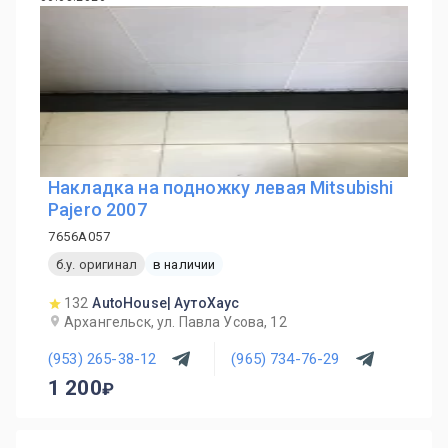
Накладка на подножку левая Mitsubishi
Pajero 2007
7656A057
б.у. оригинал
в наличии
132
AutoHouse| АутоХаус
Архангельск, ул. Павла Усова, 12
(953) 265-38-12
(965) 734-76-29
1 200