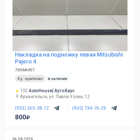
Накладка на подножку левая Mitsubishi
Pajero 4
7656A057
б.у. оригинал
в наличии
132
AutoHouse| АутоХаус
Архангельск, ул. Павла Усова, 12
(953) 265-38-12
(965) 734-76-29
800
06.08.2026