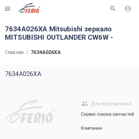
R
7634A026XA Mitsubishi зеркало
MITSUBISHI OUTLANDER CW6W -
Главная
/
7634A026XA
7634A026XA
Для покупателей
R
Сервис поиска запчастей
Компании