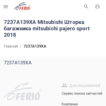
R
7237A139XA Mitsubishi Шторка
багажника mitsubichi pajero sport
2018
Главная
/
7237A139XA
7237A139XA
Для покупателей
R
Сервис поиска запчастей
Компании