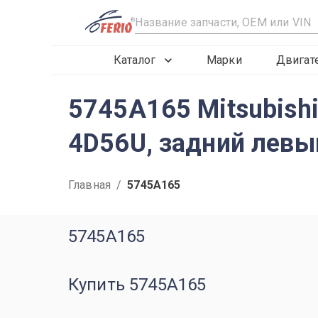
R
Каталог
Марки
Двигат
5745A165 Mitsubishi
4D56U, задний левы
Главная
/
5745A165
5745A165
Купить 5745A165