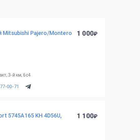
Mitsubishi Pajero/Montero
1 000
т, 3-й км, 6с4
077-00-71
port 5745A165 KH 4D56U,
1 100