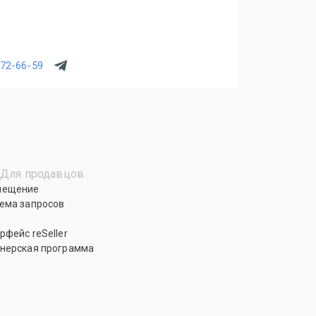
772-66-59
Для продавцов
мещение
ема запросов
рфейс reSeller
нерская программа