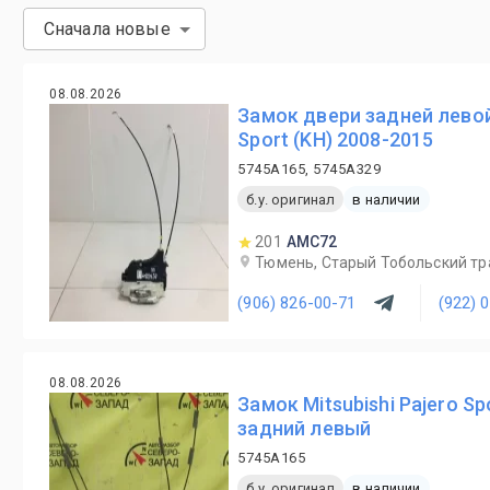
Сначала новые
08.08.2026
Замок двери задней левой 
Sport (KH) 2008-2015
5745A165, 5745A329
б.у. оригинал
в наличии
201
AMC72
Тюмень, Старый Тобольский трак
(906) 826-00-71
(922) 
08.08.2026
Замок Mitsubishi Pajero S
задний левый
5745A165
б.у. оригинал
в наличии