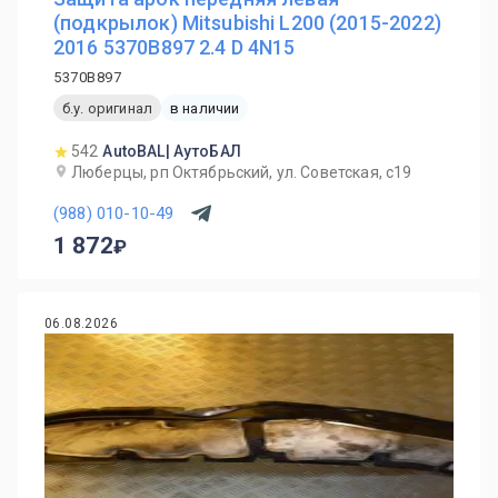
(подкрылок) Mitsubishi L200 (2015-2022)
2016 5370B897 2.4 D 4N15
5370B897
б.у. оригинал
в наличии
542
AutoBAL| АутоБАЛ
Люберцы, рп Октябрьский, ул. Советская, с19
(988) 010-10-49
1 872
06.08.2026