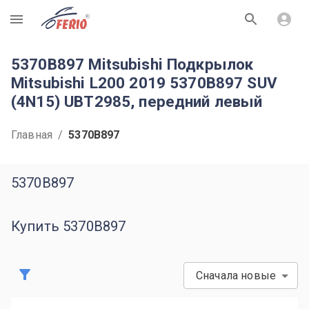
R
5370B897 Mitsubishi Подкрылок
Mitsubishi L200 2019 5370B897 SUV
(4N15) UBT2985, передний левый
Главная
/
5370B897
5370B897
Купить 5370B897
Сначала новые