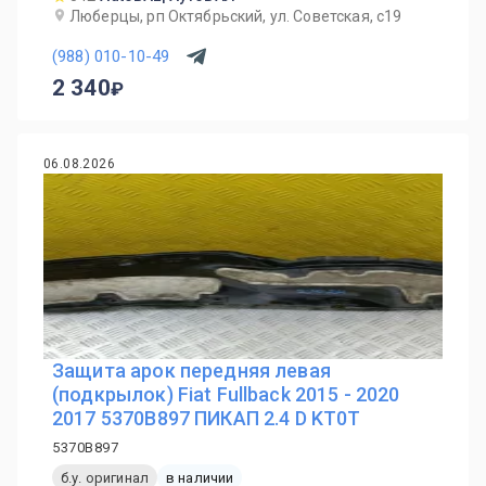
Люберцы, рп Октябрьский, ул. Советская, с19
(988) 010-10-49
2 340
06.08.2026
Защита арок передняя левая
(подкрылок) Fiat Fullback 2015 - 2020
2017 5370B897 ПИКАП 2.4 D KT0T
5370B897
б.у. оригинал
в наличии