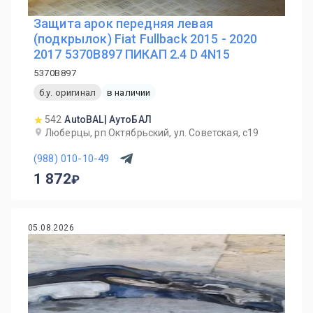
Защита арок передняя левая
(подкрылок) Fiat Fullback 2015 - 2020
2017 5370B897 ПИКАП 2.4 D 4N15
5370B897
б.у. оригинал
в наличии
542
AutoBAL| АутоБАЛ
Люберцы, рп Октябрьский, ул. Советская, с19
(988) 010-10-49
1 872
05.08.2026