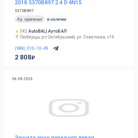
2018 5370B897 2.4 D 4N15
5370B897
б.у. оригинал
в наличии
542
AutoBAL| АутоБАЛ
Люберцы, рп Октябрьский, ул. Советская, с19
(988) 010-10-49
2 808
06.08.2026
Защита арок передняя левая