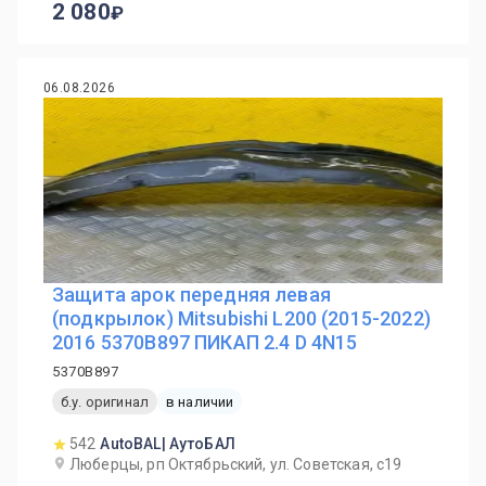
2 080
06.08.2026
Защита арок передняя левая
(подкрылок) Mitsubishi L200 (2015-2022)
2016 5370B897 ПИКАП 2.4 D 4N15
5370B897
б.у. оригинал
в наличии
542
AutoBAL| АутоБАЛ
Люберцы, рп Октябрьский, ул. Советская, с19