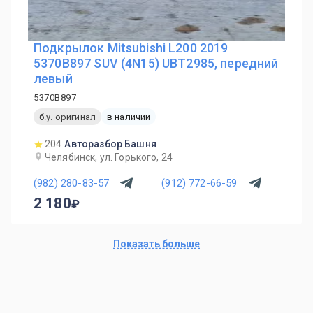
Подкрылок Mitsubishi L200 2019
5370B897 SUV (4N15) UBT2985, передний
левый
5370B897
б.у. оригинал
в наличии
204
Авторазбор Башня
Челябинск, ул. Горького, 24
(982) 280-83-57
(912) 772-66-59
2 180
Показать больше