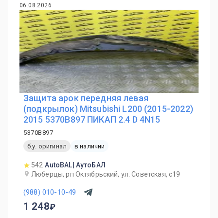
06.08.2026
Защита арок передняя левая
(подкрылок) Mitsubishi L200 (2015-2022)
2015 5370B897 ПИКАП 2.4 D 4N15
5370B897
б.у. оригинал
в наличии
542
AutoBAL| АутоБАЛ
Люберцы, рп Октябрьский, ул. Советская, с19
(988) 010-10-49
1 248