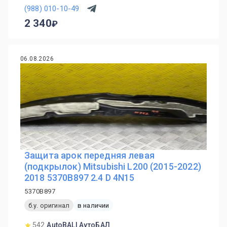
(988) 010-10-49
2 340
06.08.2026
Защита арок передняя левая
(подкрылок) Mitsubishi L200 (2015-2022)
2018 5370B897 2.4 D 4N15
5370B897
б.у. оригинал
в наличии
542
AutoBAL| АутоБАЛ