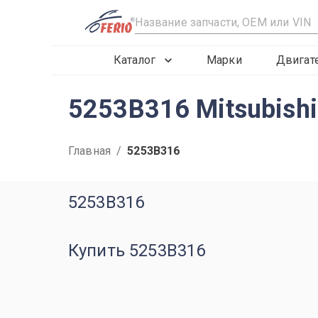
R
Каталог
Марки
Двигат
5253B316 Mitsubishi
Главная
/
5253B316
5253B316
Купить 5253B316