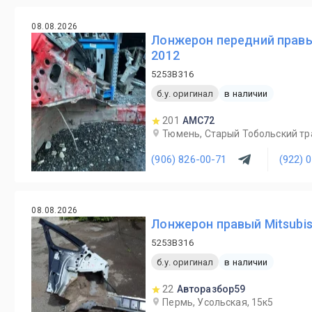
08.08.2026
Лонжерон передний правый 
2012
5253B316
б.у. оригинал
в наличии
201
AMC72
Тюмень, Старый Тобольский трак
(906) 826-00-71
(922) 
08.08.2026
Лонжерон правый Mitsubish
5253B316
б.у. оригинал
в наличии
22
Авторазбор59
Пермь, Усольская, 15к5