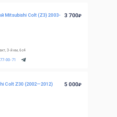
Mitsubishi Colt (Z3) 2003-
3 700
т, 3-й км, 6с4
077-00-71
i Colt Z30 (2002—2012)
5 000