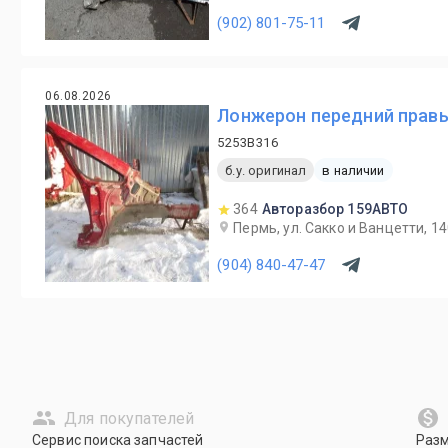
(902) 801-75-11
06.08.2026
Лонжерон передний правый
5253B316
б.у. оригинал
в наличии
364
Авторазбор 159АВТО
Пермь, ул. Сакко и Ванцетти, 1
(904) 840-47-47
Для покупателей
Сервис поиска запчастей
Раз