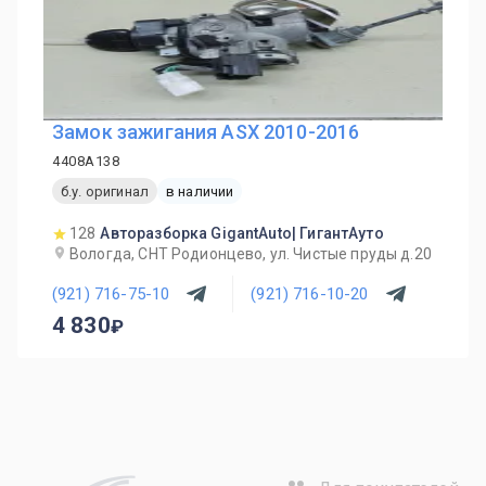
Замок зажигания ASX 2010-2016
4408A138
б.у. оригинал
в наличии
128
Авторазборка GigantAuto| ГигантАуто
Вологда, СНТ Родионцево, ул. Чистые пруды д.20
(921) 716-75-10
(921) 716-10-20
4 830