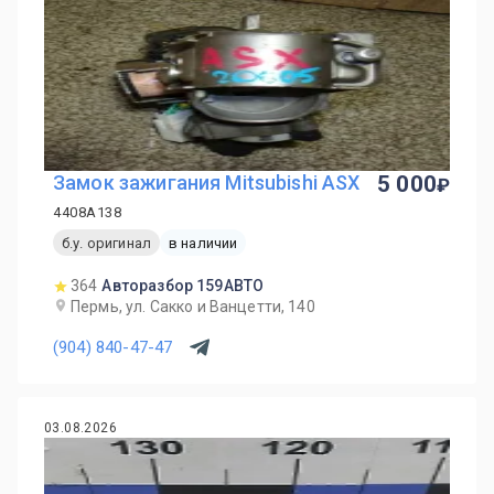
Замок зажигания Mitsubishi ASX
5 000
4408A138
б.у. оригинал
в наличии
364
Авторазбор 159АВТО
Пермь, ул. Сакко и Ванцетти, 140
(904) 840-47-47
03.08.2026