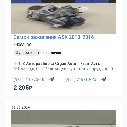
Замок зажигания ASX 2010-2016
4408A138
б.у. оригинал
в наличии
128
Авторазборка GigantAuto| ГигантАуто
Вологда, СНТ Родионцево, ул. Чистые пруды д.20
(921) 716-75-10
(921) 716-10-20
2 205
03.08.2026