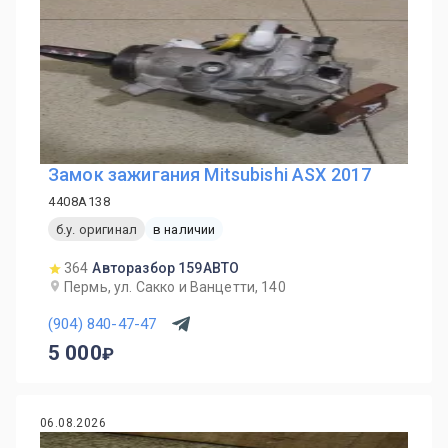
Замок зажигания Mitsubishi ASX 2017
4408A138
б.у. оригинал
в наличии
364
Авторазбор 159АВТО
Пермь, ул. Сакко и Ванцетти, 140
(904) 840-47-47
5 000
06.08.2026