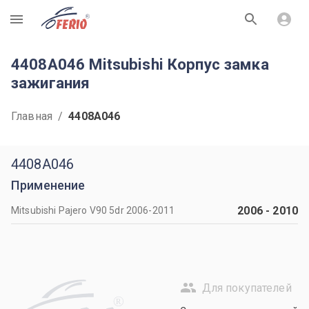
R
4408A046 Mitsubishi Корпус замка
зажигания
Главная
/
4408A046
4408A046
Применение
2006
-
2010
Mitsubishi Pajero V90 5dr 2006-2011
Для покупателей
R