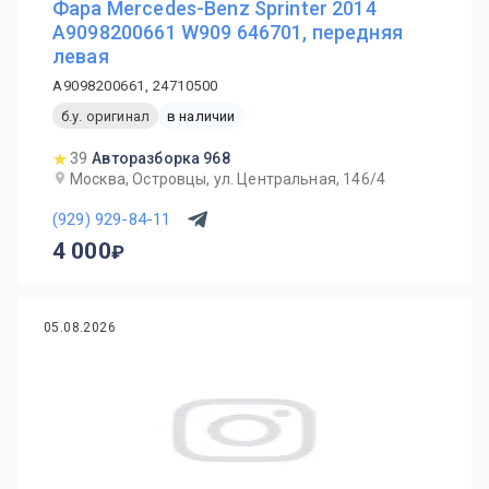
Фара Mercedes-Benz Sprinter 2014
A9098200661 W909 646701, передняя
левая
A9098200661, 24710500
б.у. оригинал
в наличии
39
Авторазборка 968
Москва, Островцы, ул. Центральная, 146/4
(929) 929-84-11
4 000
05.08.2026