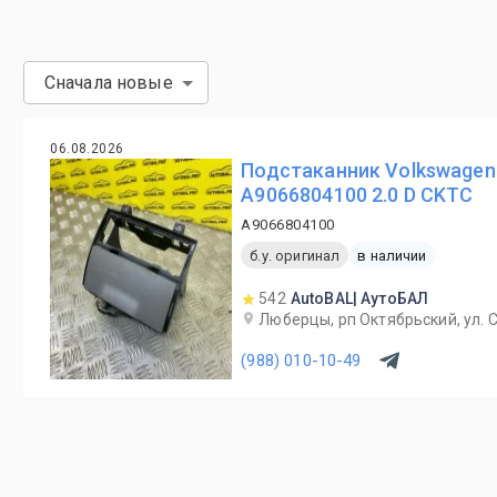
Сначала новые
06.08.2026
Подстаканник Volkswagen C
A9066804100 2.0 D CKTC
A9066804100
б.у. оригинал
в наличии
542
AutoBAL| АутоБАЛ
Люберцы, рп Октябрьский, ул. С
(988) 010-10-49