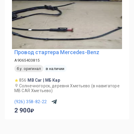
Провод стартера Mercedes-Benz
A9065403815
б.у. оригинал
в наличии
856
MB Car | МБ Кар
Солнечногорск, деревня Хметьево (в навигаторе
MB CAR Хметьево)
(926) 358-82-22
2 900