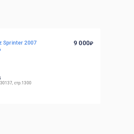
 Sprinter 2007
9 000
6
ц
30137, стр.1300