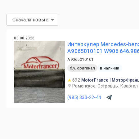
Сначала новые
08.08.2026
Интеркулер Mercedes-benz
A9065010101 W906 646.98
A9065010101
б.у. оригинал
в наличии
692
MotorFrance | МоторФран
Раменское, Островцы, Квартал 
(985) 333-22-44