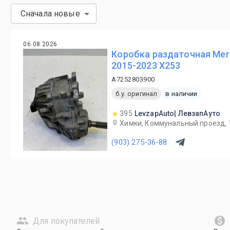
Сначала новые
06.08.2026
Коробка раздаточная Mer
2015-2023 X253
A7252803900
б.у. оригинал
в наличии
395
LevzapAuto| ЛевзапАуто
Химки, Коммунальный проезд, 
(903) 275-36-88
Для покупателей