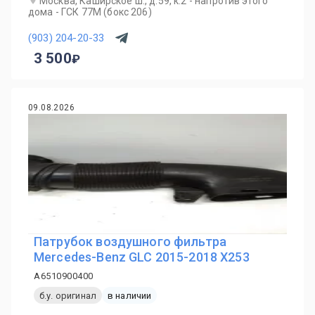
Москва, Каширское ш., д.59, к.2 - напротив этого
дома - ГСК 77М (бокс 206)
(903) 204-20-33
3 500
09.08.2026
Патрубок воздушного фильтра
Mercedes-Benz GLC 2015-2018 X253
A6510900400
б.у. оригинал
в наличии