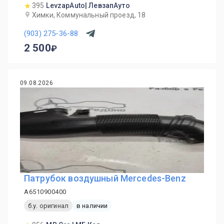
395
LevzapAuto| ЛевзапАуто
Химки, Коммунальный проезд, 18
(903) 275-36-88
2 500
09.08.2026
Патрубок воздушный Mercedes-Benz
A6510900400
б.у. оригинал
в наличии