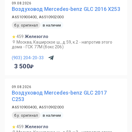
09.08.2026
Воздуховод Mercedes-benz GLC 2016 X253
A6510900400, A6510902000
б.у. оригинал
в наличии
459
Железогло
Москва, Каширское ш., д.59, к.2 - напротив этого
дома - ГСК 77М (бокс 206)
(903) 204-20-33
3 500
09.08.2026
Воздуховод Mercedes-benz GLC 2017
C253
A6510900400, A6510902000
б.у. оригинал
в наличии
459
Железогло