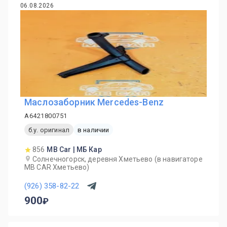
06.08.2026
Маслозаборник Mercedes-Benz
A6421800751
б.у. оригинал
в наличии
856
MB Car | МБ Кар
Солнечногорск, деревня Хметьево (в навигаторе
MB CAR Хметьево)
(926) 358-82-22
900