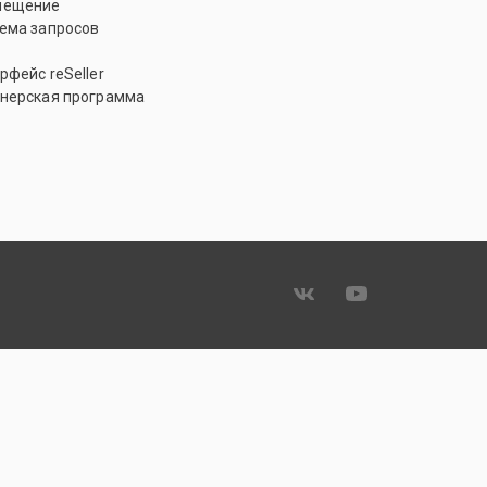
мещение
ема запросов
рфейс reSeller
нерская программа