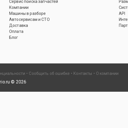
Сервис поиска запчастей
Раз
Компании
Сист
Машины в разборе
API
Автосервисам и СТО
Инте
Доставка
Парт
Оплата
Блог
енциальности
Сообщить об ошибке
Контакты
О компании
io.ru ©
2026