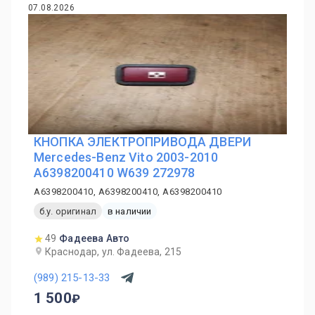
07.08.2026
КНОПКА ЭЛЕКТРОПРИВОДА ДВЕРИ
Mercedes-Benz Vito 2003-2010
A6398200410 W639 272978
A6398200410, A6398200410, A6398200410
б.у. оригинал
в наличии
49
Фадеева Авто
Краснодар, ул. Фадеева, 215
(989) 215-13-33
1 500