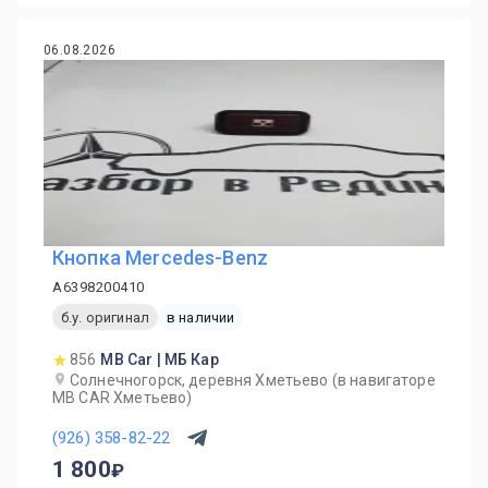
06.08.2026
Кнопка Mercedes-Benz
A6398200410
б.у. оригинал
в наличии
856
MB Car | МБ Кар
Солнечногорск, деревня Хметьево (в навигаторе
MB CAR Хметьево)
(926) 358-82-22
1 800