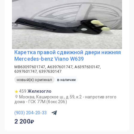
Каретка правой сдвижной двери нижняя
Mercedes-benz Viano W639
MB63097601747, A6397601747, A6397630147,
6397601747, 6397630147
новый(я) оригинал
в наличии
459
Железогло
Москва, Каширское ш., д.59, к.2 - напротив этого
дома - ГСК 77М (бокс 206)
(903) 204-20-33
2 200