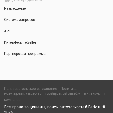
Размещение
Система запросов
API
Интерфейс reSeller
Партнерская программа
Пользовательское соглашение
Политика
конфиденциальности
Сообщить об ошибке
Контакты
О
компании
Все права защищены, поиск автозапчастей Ferio.ru ©
2026