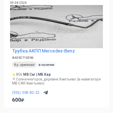
09.08.2026
Трубка АКПП Mercedes-Benz
A6392710396
б.у. оригинал
в наличии
856
MB Car | МБ Кар
Солнечногорск, деревня Хметьево (в навигаторе
MB CAR Хметьево)
(926) 358-82-22
600