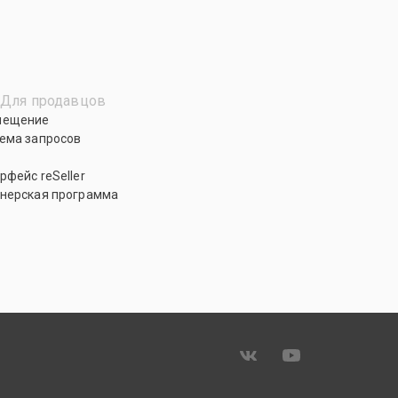
Для продавцов
мещение
ема запросов
рфейс reSeller
нерская программа