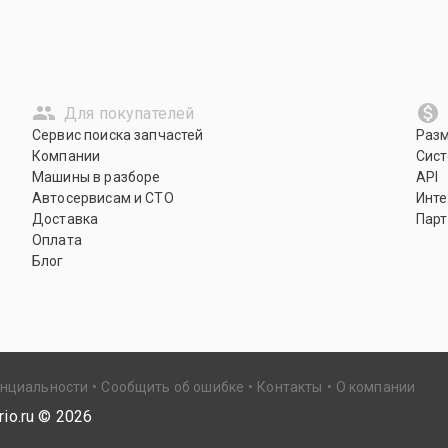
Для покупателей
Сервис поиска запчастей
Раз
Компании
Сист
Машины в разборе
API
Автосервисам и СТО
Инте
Доставка
Парт
Оплата
Блог
енциальности
Сообщить об ошибке
Контакты
О компании
io.ru ©
2026