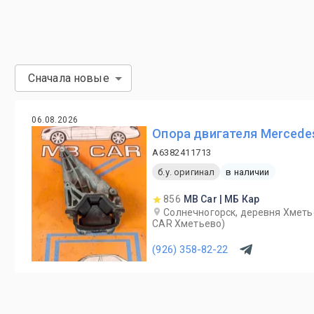
Сначала новые
06.08.2026
Опора двигателя Mercede
A6382411713
б.у. оригинал
в наличии
856
MB Car | МБ Кар
Солнечногорск, деревня Хметь
CAR Хметьево)
(926) 358-82-22