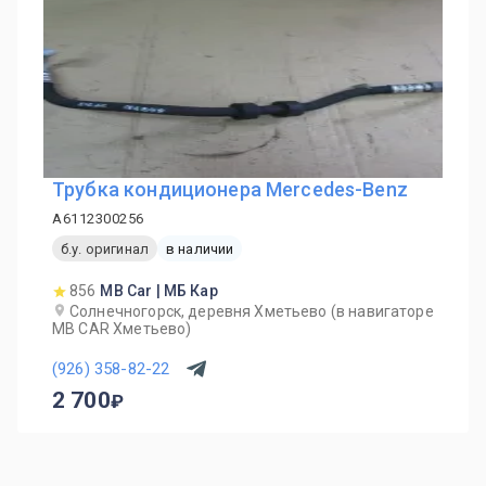
Трубка кондиционера Mercedes-Benz
A6112300256
б.у. оригинал
в наличии
856
MB Car | МБ Кар
Солнечногорск, деревня Хметьево (в навигаторе
MB CAR Хметьево)
(926) 358-82-22
2 700