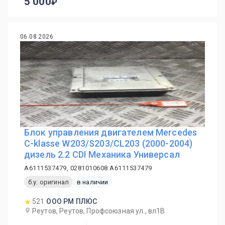
5 000
06.08.2026
Блок управления двигателем Mercedes
C-klasse W203/S203/CL203 (2000-2004)
дизель 2.2 CDI Механика Универсал
A6111537479, 0281010608 A6111537479
б.у. оригинал
в наличии
521
ООО РМ ПЛЮС
Реутов, Реутов, Профсоюзная ул., вл1В