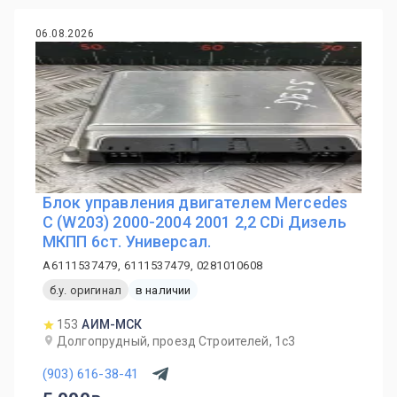
06.08.2026
Блок управления двигателем Mercedes
C (W203) 2000-2004 2001 2,2 CDi Дизель
МКПП 6ст. Универсал.
A6111537479, 6111537479, 0281010608
б.у. оригинал
в наличии
153
АИМ-МСК
Долгопрудный, проезд Строителей, 1с3
(903) 616-38-41