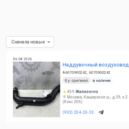
Сначала новые
06.08.2026
Наддувочный воздуховод 
A6070900242, 6070900242
б.у. оригинал
в наличии
459
Железогло
Москва, Каширское ш., д.59, к.2
(бокс 206)
(903) 204-20-33