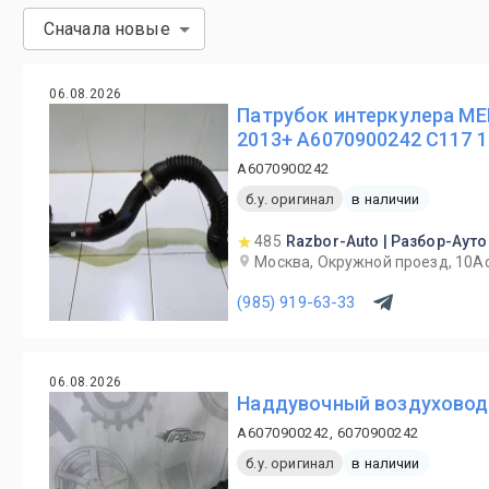
Сначала новые
06.08.2026
Патрубок интеркулера ME
2013+ A6070900242 C117 1
A6070900242
б.у. оригинал
в наличии
485
Razbor-Auto | Разбор-Ауто
Москва, Окружной проезд, 10А
(985) 919-63-33
06.08.2026
Наддувочный воздуховод 
A6070900242, 6070900242
б.у. оригинал
в наличии