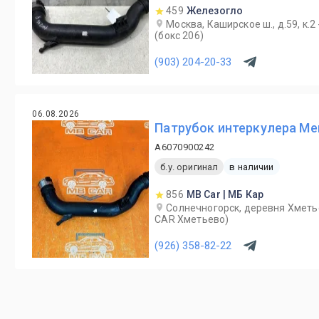
459
Железогло
Москва, Каширское ш., д.59, к.2
(бокс 206)
(903) 204-20-33
06.08.2026
Патрубок интеркулера Me
A6070900242
б.у. оригинал
в наличии
856
MB Car | МБ Кар
Солнечногорск, деревня Хметь
CAR Хметьево)
(926) 358-82-22