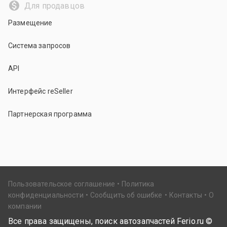
Для продавцов
Размещение
Система запросов
API
Интерфейс reSeller
Партнерская программа
Пользовательское соглашение
Политика
конфиденциальности
Сообщить об ошибке
Контакты
О
компании
Все права защищены, поиск автозапчастей Ferio.ru ©