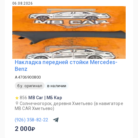
06.08.2026
Накладка передней стойки Mercedes-
Benz
A4706900800
б.у. оригинал
в наличии
856
MB Car | МБ Кар
Солнечногорск, деревня Хметьево (в навигаторе
MB CAR Хметьево)
(926) 358-82-22
2 000