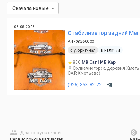
Сначала новые
06.08.2026
Стабилизатор задний Mer
A4703260000
б.у. оригинал
в наличии
856
MB Car | МБ Кар
Солнечногорск, деревня Хметь
CAR Хметьево)
(926) 358-82-22
Для покупателей
Сервис поиска запчастей
Раз