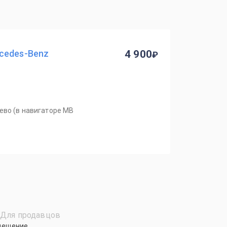
cedes-Benz
4 900
ево (в навигаторе MB
Для продавцов
мещение