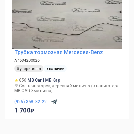
Трубка тормозная Mercedes-Benz
A4634200026
б.у. оригинал
в наличии
856
MB Car | МБ Кар
Солнечногорск, деревня Хметьево (в навигаторе
MB CAR Хметьево)
(926) 358-82-22
1 700