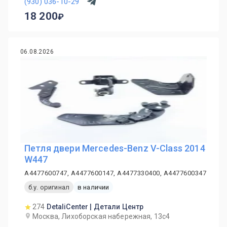
(930) 036-10-29
18 200
06.08.2026
Петля двери Mercedes-Benz V-Class 2014
W447
A4477600747, A4477600147, A4477330400, A4477600347
б.у. оригинал
в наличии
274
DetaliCenter | Детали Центр
Москва, Лихоборская набережная, 13с4