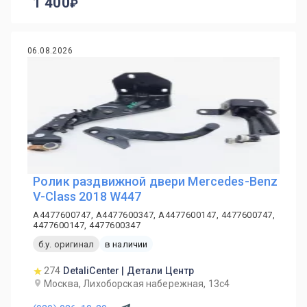
1 400
06.08.2026
Ролик раздвижной двери Mercedes-Benz
V-Class 2018 W447
A4477600747, A4477600347, A4477600147, 4477600747,
4477600147, 4477600347
б.у. оригинал
в наличии
274
DetaliCenter | Детали Центр
Москва, Лихоборская набережная, 13с4