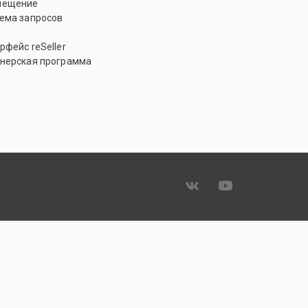
мещение
ема запросов
рфейс reSeller
нерская программа