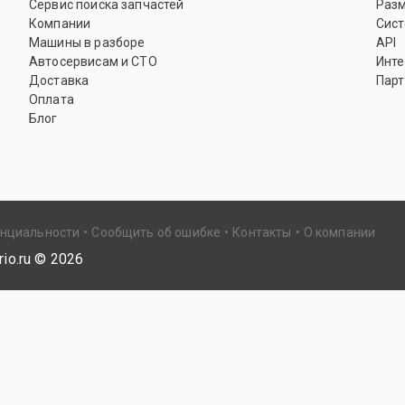
Сервис поиска запчастей
Раз
Компании
Сист
Машины в разборе
API
Автосервисам и СТО
Инте
Доставка
Парт
Оплата
Блог
енциальности
Сообщить об ошибке
Контакты
О компании
io.ru ©
2026