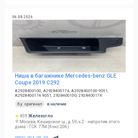
06.08.2026
Ниша в багажнике Mercedes-benz GLE
Coupe 2019 C292
A2928400100, A2928400174, A2928400100 9051,
A2928400174 9051, 2928400100, 2928400174
б.у. оригинал
в наличии
459
Железогло
Москва, Каширское ш., д.59, к.2 - напротив этого
дома - ГСК 77М (бокс 206)
(903) 204-20-33