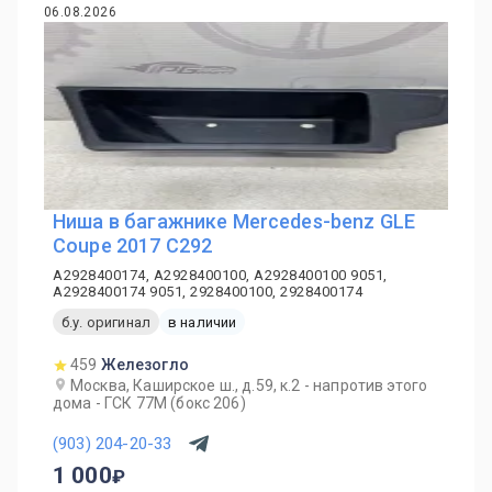
06.08.2026
Ниша в багажнике Mercedes-benz GLE
Coupe 2017 C292
A2928400174, A2928400100, A2928400100 9051,
A2928400174 9051, 2928400100, 2928400174
б.у. оригинал
в наличии
459
Железогло
Москва, Каширское ш., д.59, к.2 - напротив этого
дома - ГСК 77М (бокс 206)
(903) 204-20-33
1 000