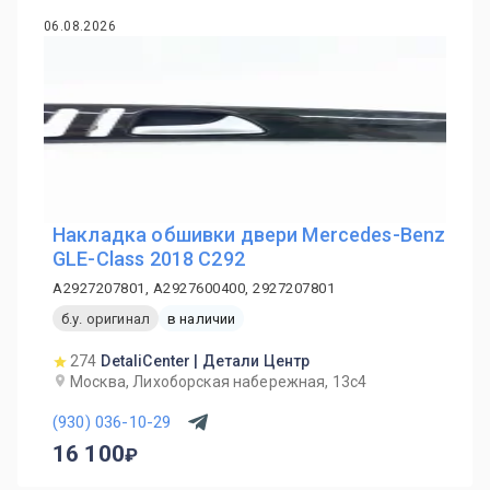
06.08.2026
Накладка обшивки двери Mercedes-Benz
GLE-Class 2018 C292
A2927207801, A2927600400, 2927207801
б.у. оригинал
в наличии
274
DetaliCenter | Детали Центр
Москва, Лихоборская набережная, 13с4
(930) 036-10-29
16 100