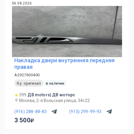
06.08.2026
Накладка двери внутренняя передняя
правая
A2927600400
б.у. оригинал
в наличии
399
ДВ motors| ДВ моторс
Москва, 2-я Вольская улица, 34с22
(916) 288-88-83
(915) 299-99-93
3 500