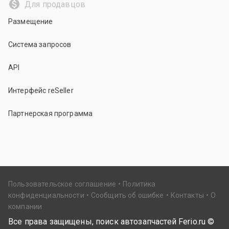
Для продавцов
Размещение
Система запросов
API
Интерфейс reSeller
Партнерская программа
Пользовательское соглашение
Политика
конфиденциальности
Сообщить об ошибке
Контакты
О
компании
Все права защищены, поиск автозапчастей Ferio.ru ©