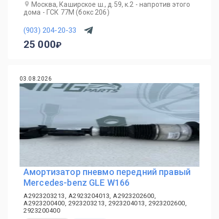
Москва, Каширское ш., д.59, к.2 - напротив этого
дома - ГСК 77М (бокс 206)
(903) 204-20-33
25 000
03.08.2026
Амортизатор пневмо передний правый
Mercedes-benz GLE W166
A2923203213, A2923204013, A2923202600,
A2923200400, 2923203213, 2923204013, 2923202600,
2923200400