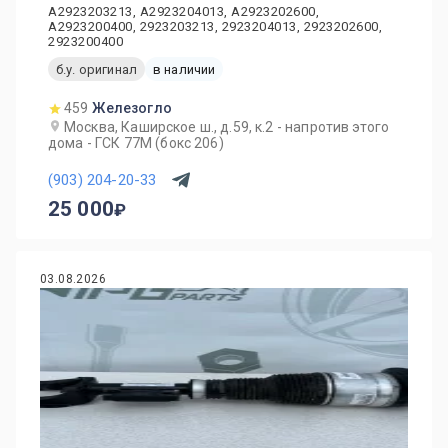
A2923203213, A2923204013, A2923202600,
A2923200400, 2923203213, 2923204013, 2923202600,
2923200400
б.у. оригинал
в наличии
459
Железогло
Москва, Каширское ш., д.59, к.2 - напротив этого
дома - ГСК 77М (бокс 206)
(903) 204-20-33
25 000
03.08.2026