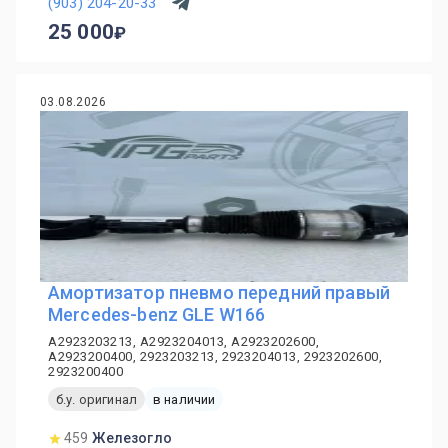
(903) 204-20-33
25 000
03.08.2026
Амортизатор пневмо передний правый
Mercedes-benz GLE W166
A2923203213, A2923204013, A2923202600,
A2923200400, 2923203213, 2923204013, 2923202600,
2923200400
б.у. оригинал
в наличии
459
Железогло