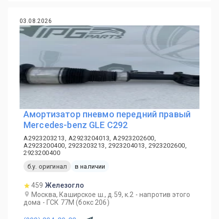
03.08.2026
Амортизатор пневмо передний правый
Mercedes-benz GLE C292
A2923203213, A2923204013, A2923202600,
A2923200400, 2923203213, 2923204013, 2923202600,
2923200400
б.у. оригинал
в наличии
459
Железогло
Москва, Каширское ш., д.59, к.2 - напротив этого
дома - ГСК 77М (бокс 206)