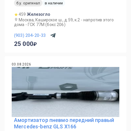
б.у. оригинал
в наличии
459
Железогло
Москва, Каширское ш., д.59, к.2 - напротив этого
дома - ГСК 77М (бокс 206)
(903) 204-20-33
25 000
03.08.2026
Амортизатор пневмо передний правый
Mercedes-benz GLS X166