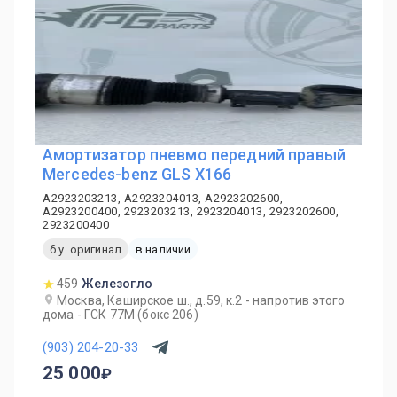
Амортизатор пневмо передний правый
Mercedes-benz GLS X166
A2923203213, A2923204013, A2923202600,
A2923200400, 2923203213, 2923204013, 2923202600,
2923200400
б.у. оригинал
в наличии
459
Железогло
Москва, Каширское ш., д.59, к.2 - напротив этого
дома - ГСК 77М (бокс 206)
(903) 204-20-33
25 000