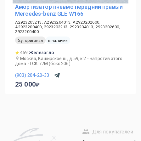
Амортизатор пневмо передний правый
Mercedes-benz GLE W166
A2923203213, A2923204013, A2923202600,
A2923200400, 2923203213, 2923204013, 2923202600,
2923200400
б.у. оригинал
в наличии
459
Железогло
Москва, Каширское ш., д.59, к.2 - напротив этого
дома - ГСК 77М (бокс 206)
(903) 204-20-33
25 000
Для покупателей
R